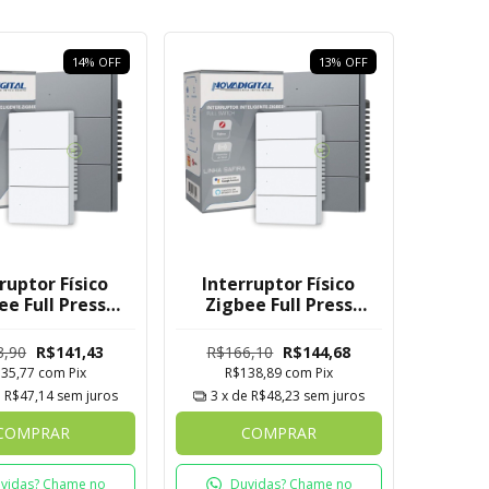
14
%
OFF
13
%
OFF
ruptor Físico
Interruptor Físico
ee Full Press
Zigbee Full Press
 Novadigital 3
Safira Novadigital 4
Botões
Botões
3,90
R$141,43
R$166,10
R$144,68
135,77
com
Pix
R$138,89
com
Pix
e
R$47,14
sem juros
3
x de
R$48,23
sem juros
COMPRAR
COMPRAR
vidas? Chame no
Duvidas? Chame no