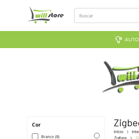
AUTO
Zigbe
Cor
Início
Int
Branco (8)
Zigbee
Z