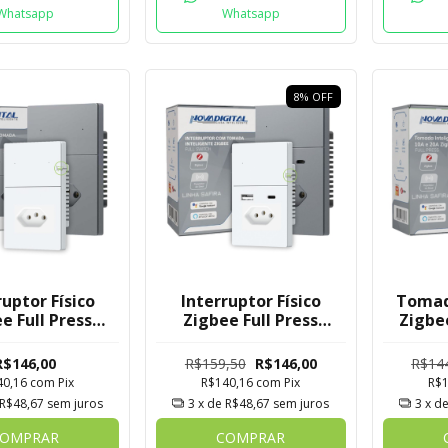
Whatsapp
Whatsapp
8
%
OFF
ruptor Físico
Interruptor Físico
Tomad
e Full Press
Zigbee Full Press
Zigbe
 Novadigital 2
Safira Novadigital 1
D
s com Tomada
Botão com Tomada +
Nova
R$146,00
R$159,50
R$146,00
R$14
USB C
40,16
com
Pix
R$140,16
com
Pix
R$
R$48,67
sem juros
3
x de
R$48,67
sem juros
3
x d
OMPRAR
COMPRAR