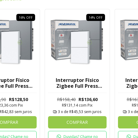
16
%
OFF
14
%
OFF
ruptor Físico
Interruptor Físico
Inter
e Full Press
Zigbee Full Press
Zigb
 Novadigital 1
Safira Novadigital 2
Safira
Botão
Botões
,90
R$128,50
R$158,40
R$136,60
R$16
23,36
com
Pix
R$131,14
com
Pix
R$
R$42,83
sem juros
3
x de
R$45,53
sem juros
3
x d
OMPRAR
COMPRAR
idas? Chame no
Duvidas? Chame no
Du