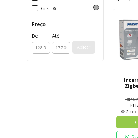
Cinza (8)
Preço
De
Até
Aplicar
Inter
Zigbe
Safira
R$152
R$1
3
x de
C
Duv