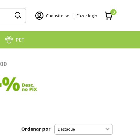
0
Cadastre-se
|
Fazer login
PET
Ordenar por