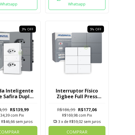
Whatsapp
Whatsapp
3
%
OFF
5
%
OFF
a Inteligente
Interruptor Físico
e Safira Dupla
Zigbee Full Press
e Embutir
Safira Novadigital
digital Tuya
4x4 de 6 Botões
4,99
R$139,99
R$186,99
R$177,06
134,39
com
Pix
R$169,98
com
Pix
e
R$46,66
sem juros
3
x de
R$59,02
sem juros
COMPRAR
COMPRAR