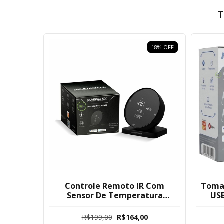
T
18
%
OFF
Controle Remoto IR Com
Tomad
Sensor De Temperatura
USB
Umidade Novadigital Tuya
To
R$199,00
R$164,00