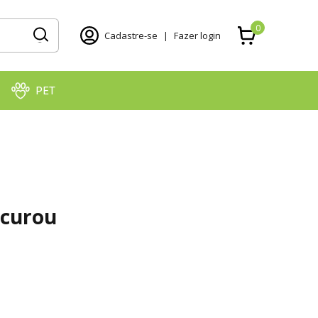
0
Cadastre-se
|
Fazer login
PET
ocurou