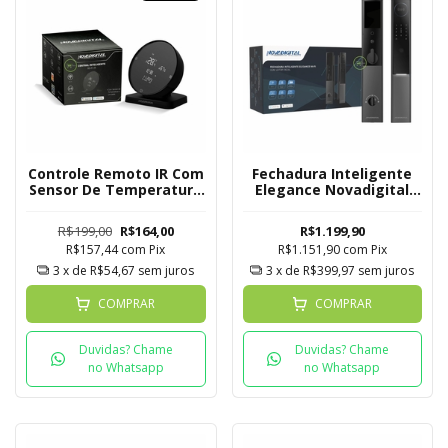
Controle Remoto IR Com
Fechadura Inteligente
Sensor De Temperatura
Elegance Novadigital
Umidade Novadigital
SL-CE Tuya
Tuya
R$199,00
R$164,00
R$1.199,90
R$157,44
com
Pix
R$1.151,90
com
Pix
3
x de
R$54,67
sem juros
3
x de
R$399,97
sem juros
COMPRAR
COMPRAR
Duvidas? Chame
Duvidas? Chame
no Whatsapp
no Whatsapp