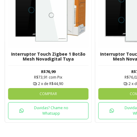
Interruptor Touch Zigbee 1 Botão
Interruptor Tou
Mesh Novadigital Tuya
Mesh Nova
R$76,99
R$
R$73,91
com
Pix
R$76,
2
x de
R$44,90
2
x 
COMPRAR
CO
Duvidas? Chame no
Duvida
Whatsapp
W