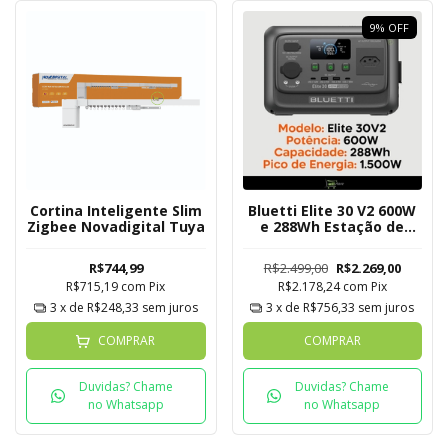
9
%
OFF
Bluetti Elite 30 V2 600W
Cortina Inteligente Slim
e 288Wh Estação de
Zigbee Novadigital Tuya
Energia Solar Portátil
R$2.499,00
R$2.269,00
R$744,99
R$2.178,24
com
Pix
R$715,19
com
Pix
3
x de
R$756,33
sem juros
3
x de
R$248,33
sem juros
COMPRAR
COMPRAR
Duvidas? Chame
Duvidas? Chame
no Whatsapp
no Whatsapp