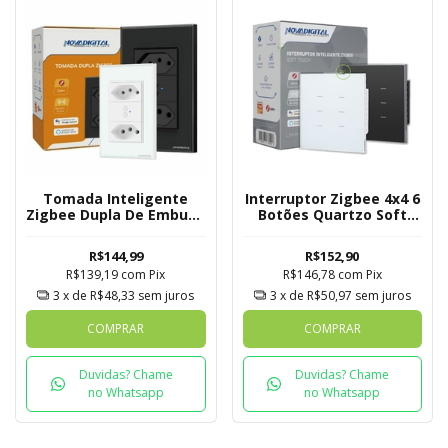
Tomada Inteligente
Interruptor Zigbee 4x4 6
Zigbee Dupla De Embutir
Botões Quartzo Soft
Novadigital Tuya
Touch Novadigital Tuya
R$144,99
R$152,90
R$139,19
com
Pix
R$146,78
com
Pix
3
x de
R$48,33
sem juros
3
x de
R$50,97
sem juros
COMPRAR
COMPRAR
Duvidas? Chame
Duvidas? Chame
no Whatsapp
no Whatsapp