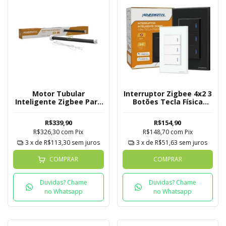
Motor Tubular
Interruptor Zigbee 4x2 3
Inteligente Zigbee Para
Botões Tecla Física
Persiana Rolô
Novadigital Tuya
Novadigital
R$339,90
R$154,90
R$326,30
com
Pix
R$148,70
com
Pix
3
x de
R$113,30
sem juros
3
x de
R$51,63
sem juros
COMPRAR
COMPRAR
Duvidas? Chame
Duvidas? Chame
no Whatsapp
no Whatsapp