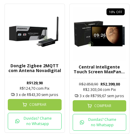
16
%
OFF
Dongle Zigbee 2MQTT
Central Inteligente
com Antena Novadigital
Touch Screen MaxPanel
Novadigital 10
Polegadas
R$129,90
R$2.858,90
R$2.399,00
R$124,70
com
Pix
R$2.303,04
com
Pix
3
x de
R$43,30
sem juros
3
x de
R$799,67
sem juros
COMPRAR
COMPRAR
Duvidas? Chame
Duvidas? Chame
no Whatsapp
no Whatsapp