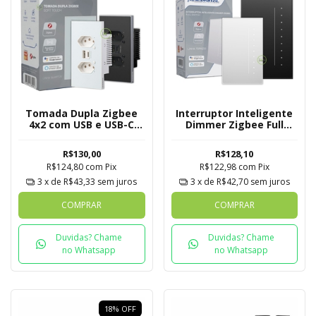
Tomada Dupla Zigbee
Interruptor Inteligente
4x2 com USB e USB-C
Dimmer Zigbee Full
Quartzo Soft Touch
Switch
Novadigital Tuya
R$130,00
R$128,10
R$124,80
com
Pix
R$122,98
com
Pix
3
x de
R$43,33
sem juros
3
x de
R$42,70
sem juros
COMPRAR
COMPRAR
Duvidas? Chame
Duvidas? Chame
no Whatsapp
no Whatsapp
18
%
OFF