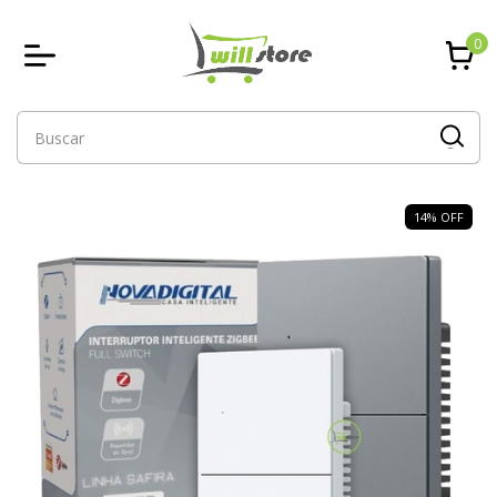
0
14
%
OFF