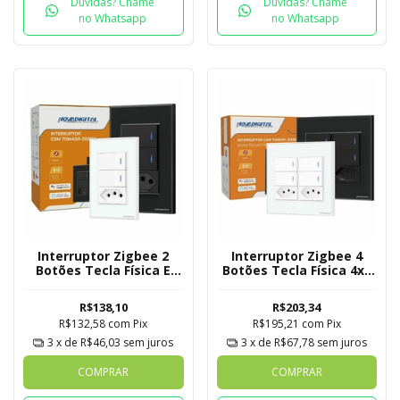
Duvidas? Chame
Duvidas? Chame
no Whatsapp
no Whatsapp
Interruptor Zigbee 2
Interruptor Zigbee 4
Botões Tecla Física E
Botões Tecla Física 4x4
Tomada Novadigital
Com 2 Tomadas
Tuya
Novadigital Tuya
R$138,10
R$203,34
R$132,58
com
Pix
R$195,21
com
Pix
3
x de
R$46,03
sem juros
3
x de
R$67,78
sem juros
COMPRAR
COMPRAR