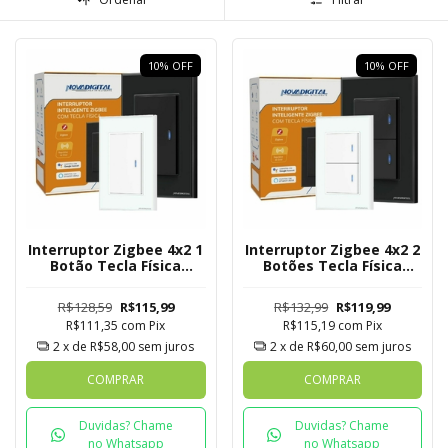
10
%
OFF
10
%
OFF
Interruptor Zigbee 4x2 1
Interruptor Zigbee 4x2 2
Botão Tecla Física
Botões Tecla Física
Novadigital Tuya
Novadigital Tuya
R$128,59
R$115,99
R$132,99
R$119,99
R$111,35
com
Pix
R$115,19
com
Pix
2
x de
R$58,00
sem juros
2
x de
R$60,00
sem juros
COMPRAR
COMPRAR
Duvidas? Chame
Duvidas? Chame
no Whatsapp
no Whatsapp