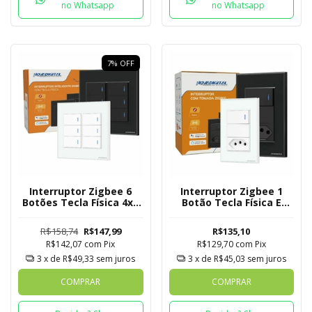
no Whatsapp
no Whatsapp
7
%
OFF
Interruptor Zigbee 6
Interruptor Zigbee 1
Botões Tecla Física 4x4
Botão Tecla Física E
Novadigital Tuya
Tomada Novadigital
Tuya
R$158,74
R$147,99
R$135,10
R$142,07
com
Pix
R$129,70
com
Pix
3
x de
R$49,33
sem juros
3
x de
R$45,03
sem juros
COMPRAR
COMPRAR