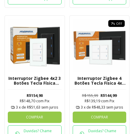
7
%
OFF
Interruptor Zigbee 4x2 3
Interruptor Zigbee 4
Botões Tecla Física
Botões Tecla Física 4x4
Novadigital Tuya
Novadigital Tuya
R$154,90
R$155,99
R$144,99
R$148,70
com
Pix
R$139,19
com
Pix
3
x de
R$51,63
sem juros
3
x de
R$48,33
sem juros
COMPRAR
COMPRAR
Duvidas? Chame
Duvidas? Chame