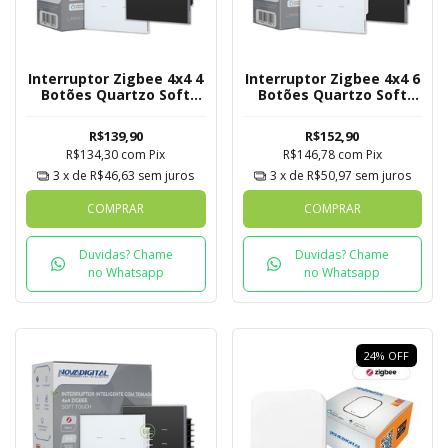
Interruptor Zigbee 4x4 4
Interruptor Zigbee 4x4 6
Botões Quartzo Soft
Botões Quartzo Soft
Touch Novadigital Tuya
Touch Novadigital Tuya
R$139,90
R$152,90
R$134,30
com
Pix
R$146,78
com
Pix
3
x de
R$46,63
sem juros
3
x de
R$50,97
sem juros
COMPRAR
COMPRAR
Duvidas? Chame
Duvidas? Chame
no Whatsapp
no Whatsapp
24
%
OFF