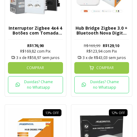
Interruptor Zigbee 4x4 4
Hub Bridge Zigbee 3.0 +
Botões com Tomada
Bluetooth Nova Digital
Quartzo Soft Touch
Tuya
Novadigital Tuya
R$176,90
R$169,99
R$129,10
R$169,82
com
Pix
R$123,94
com
Pix
3
x de
R$58,97
sem juros
3
x de
R$43,03
sem juros
COMPRAR
COMPRAR
Duvidas? Chame
Duvidas? Chame
no Whatsapp
no Whatsapp
13
%
OFF
12
%
OFF