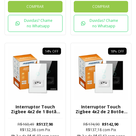
COMPRAR
COMPRAR
Duvidas? Chame
Duvidas? Chame
no Whatsapp
no Whatsapp
14
%
OFF
18
%
OFF
Interruptor Touch
Interruptor Touch
Zigbee 4x2 de 1 Botão
Zigbee 4x2 de 2 Botões
com Tomada Mesh
com Tomada Mesh
R$160,49
R$137,90
R$174,90
R$142,90
R$132,38
com
Pix
R$137,18
com
Pix