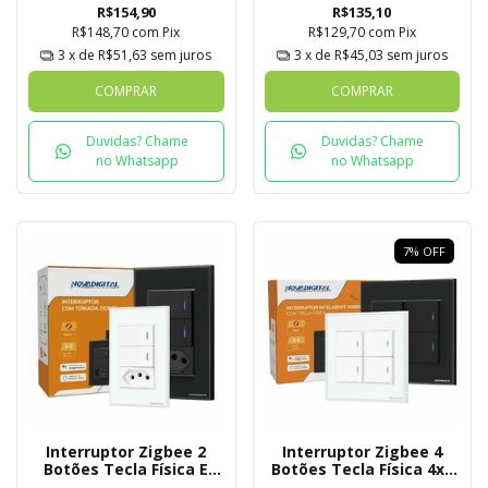
Tuya
R$154,90
R$135,10
R$148,70
com
Pix
R$129,70
com
Pix
3
x de
R$51,63
sem juros
3
x de
R$45,03
sem juros
COMPRAR
COMPRAR
Duvidas? Chame
Duvidas? Chame
no Whatsapp
no Whatsapp
7
%
OFF
Interruptor Zigbee 2
Interruptor Zigbee 4
Botões Tecla Física E
Botões Tecla Física 4x4
Tomada Novadigital
Novadigital Tuya