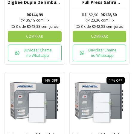
Zigbee Dupla De Embutir
Full Press Safira
Novadigital Tuya
Novadigital 1 Botão
R$144,99
R$152,90
R$128,50
R$139,19
com
Pix
R$123,36
com
Pix
3
x de
R$48,33
sem juros
3
x de
R$42,83
sem juros
COMPRAR
COMPRAR
Duvidas? Chame
Duvidas? Chame
no Whatsapp
no Whatsapp
14
%
OFF
14
%
OFF