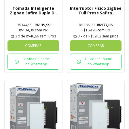
Tomada Inteligente
Interruptor Físico Zigbee
Zigbee Safira Dupla De
Full Press Safira
Embutir Novadigital
Novadigital 4x4 de 6
Tuya
Botões
R$144,99
R$139,99
R$186,99
R$177,06
R$134,39
com
Pix
R$169,98
com
Pix
3
x de
R$46,66
sem juros
3
x de
R$59,02
sem juros
COMPRAR
COMPRAR
Duvidas? Chame
Duvidas? Chame
no Whatsapp
no Whatsapp