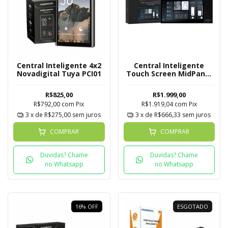
Central Inteligente 4x2
Central Inteligente
Novadigital Tuya PCI01
Touch Screen MidPanel
Novadigital 8 Polegadas
R$825,00
R$1.999,00
R$792,00
com
Pix
R$1.919,04
com
Pix
3
x de
R$275,00
sem juros
3
x de
R$666,33
sem juros
COMPRAR
COMPRAR
Duvidas? Chame
Duvidas? Chame
no Whatsapp
no Whatsapp
16
%
OFF
ESGOTADO