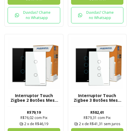
Duvidas? Chame
Duvidas? Chame
no Whatsapp
no Whatsapp
Interruptor Touch
Interruptor Touch
Zigbee 2 Botões Mesh
Zigbee 3 Botões Mesh
Novadigital Tuya
Novadigital Tuya
R$79,19
R$82,61
R$76,02
com
Pix
R$79,31
com
Pix
2
x de
R$46,19
2
x de
R$41,31
sem juros