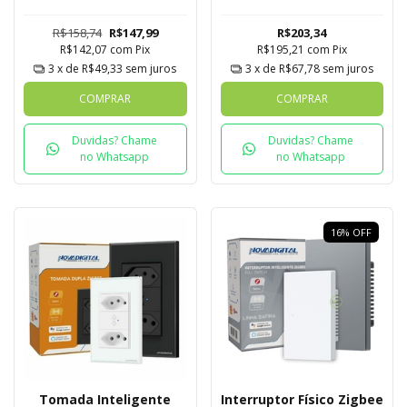
Novadigital Tuya
Com 2 Tomadas
Novadigital Tuya
R$158,74
R$147,99
R$203,34
R$142,07
com
Pix
R$195,21
com
Pix
3
x de
R$49,33
sem juros
3
x de
R$67,78
sem juros
COMPRAR
COMPRAR
Duvidas? Chame
Duvidas? Chame
no Whatsapp
no Whatsapp
16
%
OFF
Tomada Inteligente
Interruptor Físico Zigbee