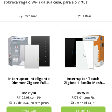
sobrecarrega o Wi-Fi da sua casa, paralelo virtual
Ordenar
Filtrar
Interruptor Inteligente
Interruptor Touch
Dimmer Zigbee Full
Zigbee 1 Botão Mesh
Switch
Novadigital Tuya
R$128,10
R$76,99
R$122,98
com
Pix
R$73,91
com
Pix
3
x de
R$42,70
sem juros
2
x de
R$44,90
COMPRAR
COMPRAR