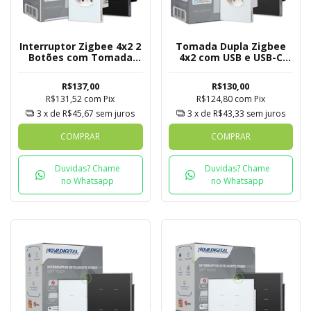
Interruptor Zigbee 4x2 2
Tomada Dupla Zigbee
Botões com Tomada
4x2 com USB e USB-C
Quartzo Soft Touch
Quartzo Soft Touch
Novadigital Tuya
Novadigital Tuya
R$137,00
R$130,00
R$131,52
com
Pix
R$124,80
com
Pix
3
x de
R$45,67
sem juros
3
x de
R$43,33
sem juros
COMPRAR
COMPRAR
Duvidas? Chame
Duvidas? Chame
no Whatsapp
no Whatsapp