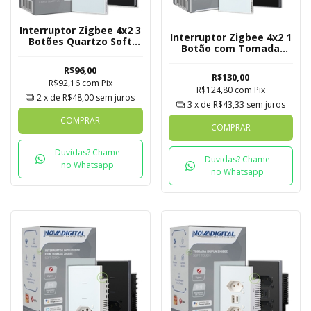
Interruptor Zigbee 4x2 3
Interruptor Zigbee 4x2 1
Botões Quartzo Soft
Botão com Tomada
Touch Novadigital Tuya
Quartzo Soft Touch
R$96,00
Novadigital Tuya
R$130,00
R$92,16
com
Pix
R$124,80
com
Pix
2
x de
R$48,00
sem juros
3
x de
R$43,33
sem juros
COMPRAR
COMPRAR
Duvidas? Chame
Duvidas? Chame
no Whatsapp
no Whatsapp