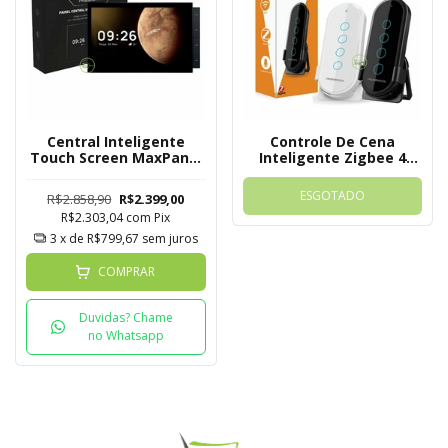
Central Inteligente
Controle De Cena
Touch Screen MaxPanel
Inteligente Zigbee 4
Novadigital 10
Botões Nova Digital
Polegadas
ESGOTADO
R$2.858,90
R$2.399,00
R$2.303,04
com
Pix
3
x de
R$799,67
sem juros
COMPRAR
Duvidas? Chame
no Whatsapp