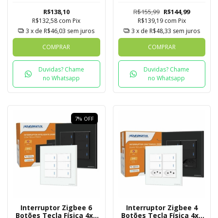
Tuya
R$138,10
R$155,99
R$144,99
R$132,58
com
Pix
R$139,19
com
Pix
3
x de
R$46,03
sem juros
3
x de
R$48,33
sem juros
COMPRAR
COMPRAR
Duvidas? Chame
Duvidas? Chame
no Whatsapp
no Whatsapp
7
%
OFF
Interruptor Zigbee 6
Interruptor Zigbee 4
Botões Tecla Física 4x4
Botões Tecla Física 4x4