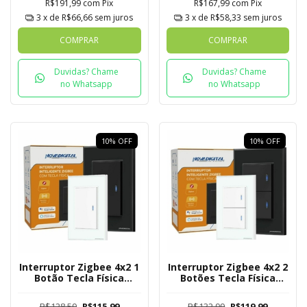
R$191,99
com
Pix
R$167,99
com
Pix
3
x de
R$66,66
sem juros
3
x de
R$58,33
sem juros
COMPRAR
COMPRAR
Duvidas? Chame
Duvidas? Chame
no Whatsapp
no Whatsapp
10
%
OFF
10
%
OFF
Interruptor Zigbee 4x2 1
Interruptor Zigbee 4x2 2
Botão Tecla Física
Botões Tecla Física
Novadigital Tuya
Novadigital Tuya
R$128,59
R$115,99
R$132,99
R$119,99