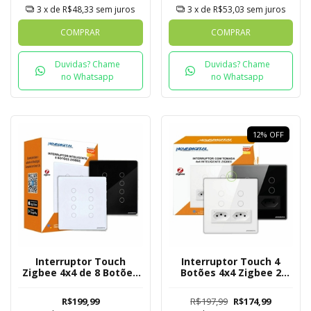
3
x de
R$48,33
sem juros
3
x de
R$53,03
sem juros
COMPRAR
COMPRAR
Duvidas? Chame
Duvidas? Chame
no Whatsapp
no Whatsapp
12
%
OFF
Interruptor Touch
Interruptor Touch 4
Zigbee 4x4 de 8 Botões
Botões 4x4 Zigbee 2
Mesh
Tomadas Nova Digital
R$199,99
R$197,99
R$174,99