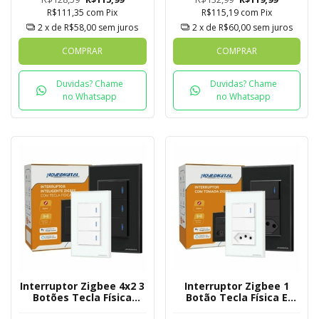
R$111,35
com
Pix
R$115,19
com
Pix
2
x de
R$58,00
sem juros
2
x de
R$60,00
sem juros
COMPRAR
COMPRAR
Duvidas? Chame
Duvidas? Chame
no Whatsapp
no Whatsapp
Interruptor Zigbee 4x2 3
Interruptor Zigbee 1
Botões Tecla Física
Botão Tecla Física E
Novadigital Tuya
Tomada Novadigital