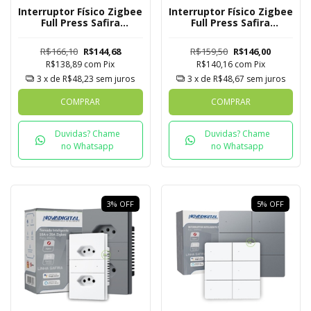
Interruptor Físico Zigbee
Interruptor Físico Zigbee
Full Press Safira
Full Press Safira
Novadigital 4 Botões
Novadigital 1 Botão com
Tomada + USB C
R$166,10
R$144,68
R$159,50
R$146,00
R$138,89
com
Pix
R$140,16
com
Pix
3
x de
R$48,23
sem juros
3
x de
R$48,67
sem juros
COMPRAR
COMPRAR
Duvidas? Chame
Duvidas? Chame
no Whatsapp
no Whatsapp
3
%
OFF
5
%
OFF