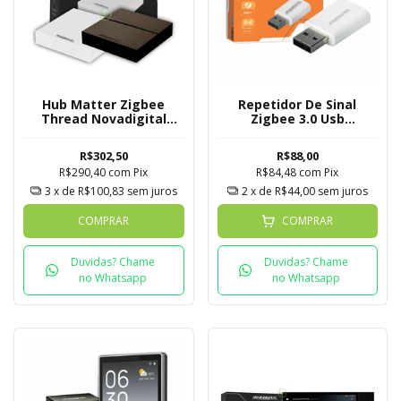
Hub Matter Zigbee
Repetidor De Sinal
Thread Novadigital
Zigbee 3.0 Usb
Tuya
Novadigital
R$302,50
R$88,00
R$290,40
com
Pix
R$84,48
com
Pix
3
x de
R$100,83
sem juros
2
x de
R$44,00
sem juros
COMPRAR
COMPRAR
Duvidas? Chame
Duvidas? Chame
no Whatsapp
no Whatsapp