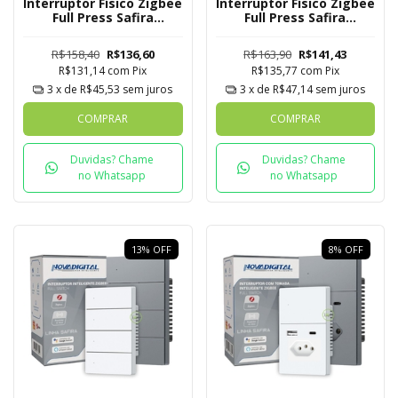
Interruptor Físico Zigbee
Interruptor Físico Zigbee
Full Press Safira
Full Press Safira
Novadigital 2 Botões
Novadigital 3 Botões
R$158,40
R$136,60
R$163,90
R$141,43
R$131,14
com
Pix
R$135,77
com
Pix
3
x de
R$45,53
sem juros
3
x de
R$47,14
sem juros
COMPRAR
COMPRAR
Duvidas? Chame
Duvidas? Chame
no Whatsapp
no Whatsapp
13
%
OFF
8
%
OFF