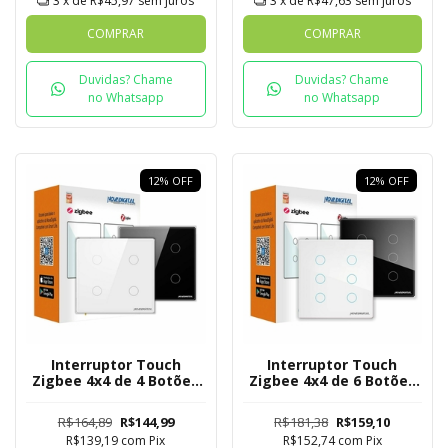
3
x de
R$45,97
sem juros
3
x de
R$47,63
sem juros
COMPRAR
COMPRAR
Duvidas? Chame
Duvidas? Chame
no Whatsapp
no Whatsapp
12
%
OFF
12
%
OFF
Interruptor Touch
Interruptor Touch
Zigbee 4x4 de 4 Botões
Zigbee 4x4 de 6 Botões
Mesh
Mesh
R$164,89
R$144,99
R$181,38
R$159,10
R$139,19
com
Pix
R$152,74
com
Pix