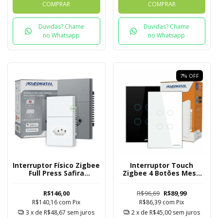
COMPRAR
COMPRAR
Duvidas? Chame
Duvidas? Chame
no Whatsapp
no Whatsapp
7
%
OFF
Interruptor Físico Zigbee
Interruptor Touch
Full Press Safira
Zigbee 4 Botões Mesh
Novadigital 2 Botões
Novadigital Tuya
com Tomada
R$146,00
R$96,69
R$89,99
R$140,16
com
Pix
R$86,39
com
Pix
3
x de
R$48,67
sem juros
2
x de
R$45,00
sem juros