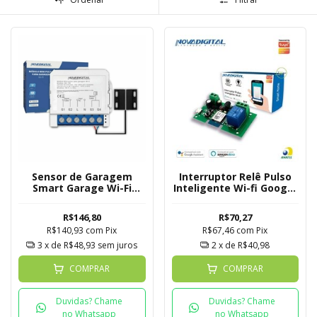
Sensor de Garagem
Interruptor Relê Pulso
Smart Garage Wi-Fi
Inteligente Wi-fi Google
Nova Digital - Tuya
/ Alexa Tuya Nova
Digital
R$146,80
R$70,27
R$140,93
com
Pix
R$67,46
com
Pix
3
x de
R$48,93
sem juros
2
x de
R$40,98
COMPRAR
COMPRAR
Duvidas? Chame
Duvidas? Chame
no Whatsapp
no Whatsapp