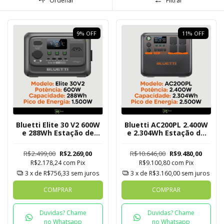
Ordenar
Filtrar
9
%
OFF
11
%
OFF
Bluetti Elite 30 V2 600W
Bluetti AC200PL 2.400W
e 288Wh Estação de
e 2.304Wh Estação de
Energia Solar Portátil
Energia Solar Expansível
R$2.499,00
R$2.269,00
R$10.646,00
R$9.480,00
R$2.178,24
com
Pix
R$9.100,80
com
Pix
3
x de
R$756,33
sem juros
3
x de
R$3.160,00
sem juros
COMPRAR
COMPRAR
Duvidas? Chame
Duvidas? Chame
no Whatsapp
no Whatsapp