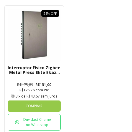
26
%
OFF
Interruptor Físico Zigbee
Metal Press Elite Ekaza
1 Botão
R$175,89
R$131,00
R$125,76
com
Pix
3
x de
R$43,67
sem juros
COMPRAR
Duvidas? Chame
no Whatsapp