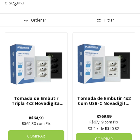
e segura.
Ordenar
Filtrar
Tomada de Embutir
Tomada de Embutir 4x2
Tripla 4x2 Novadigital
Com USB-C Novadigital
Sem Wi-FI
Sem Wi-FI
R$69,99
R$64,90
R$67,19
com
Pix
R$62,30
com
Pix
2
x de
R$40,82
COMPRAR
COMPRAR