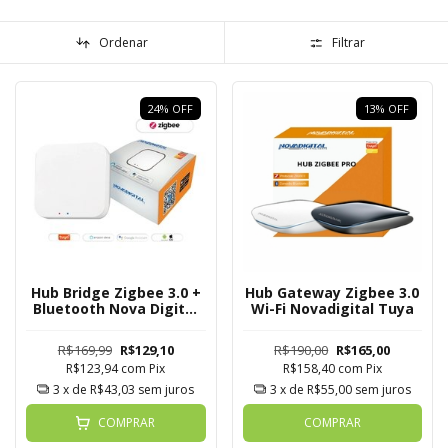
Ordenar
Filtrar
24
%
OFF
13
%
OFF
Hub Bridge Zigbee 3.0 +
Hub Gateway Zigbee 3.0
Bluetooth Nova Digital
Wi-Fi Novadigital Tuya
Tuya
R$169,99
R$129,10
R$190,00
R$165,00
R$123,94
com
Pix
R$158,40
com
Pix
3
x de
R$43,03
sem juros
3
x de
R$55,00
sem juros
COMPRAR
COMPRAR