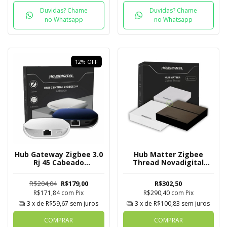
Duvidas? Chame
Duvidas? Chame
no Whatsapp
no Whatsapp
12
%
OFF
Hub Gateway Zigbee 3.0
Hub Matter Zigbee
Rj 45 Cabeado
Thread Novadigital
Novadigital Mesh Tuya
Tuya
R$204,04
R$179,00
R$302,50
R$171,84
com
Pix
R$290,40
com
Pix
3
x de
R$59,67
sem juros
3
x de
R$100,83
sem juros
COMPRAR
COMPRAR