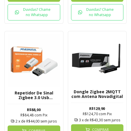
Duvidas? Chame
Duvidas? Chame
no Whatsapp
no Whatsapp
Dongle Zigbee 2MQTT
Repetidor De Sinal
com Antena Novadigital
Zigbee 3.0 Usb
Novadigital
R$129,90
R$88,00
R$124,70
com
Pix
R$84,48
com
Pix
3
x de
R$43,30
sem juros
2
x de
R$44,00
sem juros
COMPRAR
COMPRAR