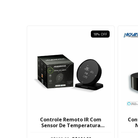
18
%
OFF
Controle Remoto IR Com
Con
Sensor De Temperatura
N
Umidade Novadigital Tuya