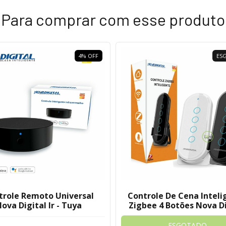
Para comprar com esse produto
4
%
OFF
ES
trole Remoto Universal
Controle De Cena Inteli
ova Digital Ir - Tuya
Zigbee 4 Botões Nova Di
ESGOTADO