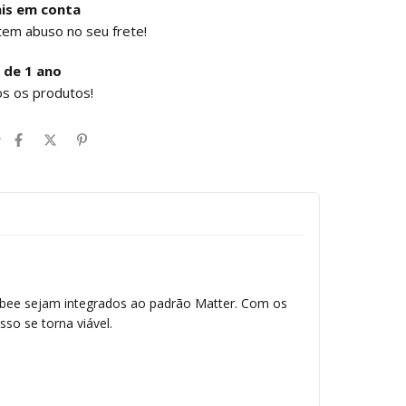
is em conta
tem abuso no seu frete!
 de 1 ano
os os produtos!
r
Zigbee sejam integrados ao padrão Matter. Com os
sso se torna viável.