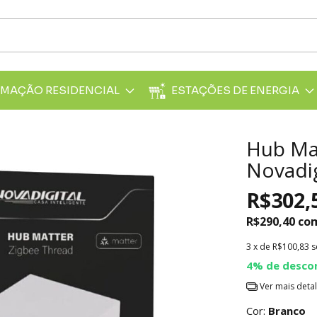
MAÇÃO RESIDENCIAL
ESTAÇÕES DE ENERGIA
Hub Ma
Novadig
R$302,
R$290,40
co
3
x de
R$100,83
s
4% de desco
Ver mais deta
Cor:
Branco