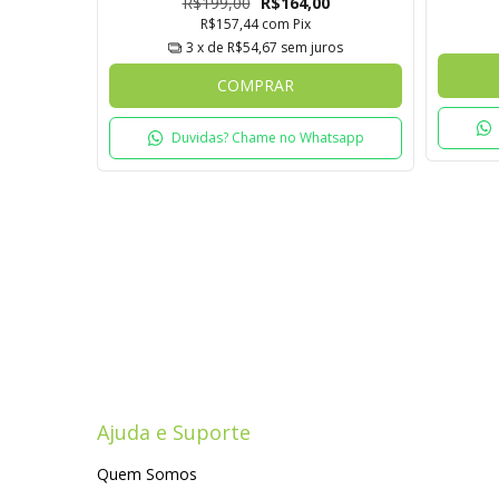
R$199,00
R$164,00
R$157,44
com
Pix
3
x de
R$54,67
sem juros
COMPRAR
Duvidas? Chame no Whatsapp
Ajuda e Suporte
Quem Somos