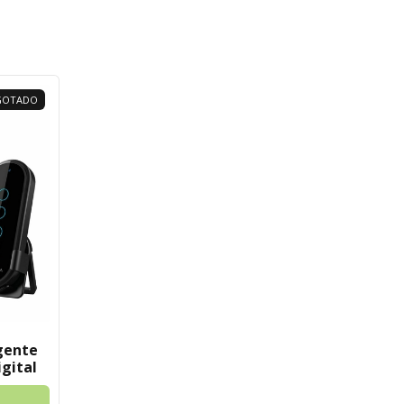
GOTADO
gente
gital