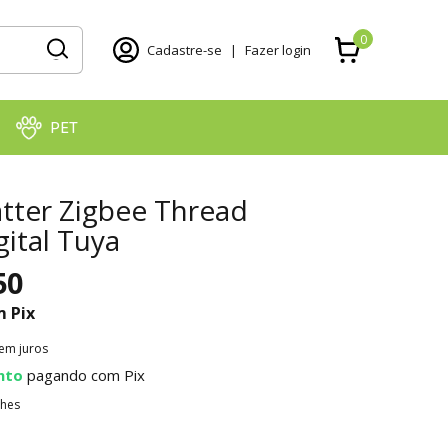
0
Cadastre-se
|
Fazer login
PET
tter Zigbee Thread
ital Tuya
50
m
Pix
em juros
nto
pagando com Pix
lhes