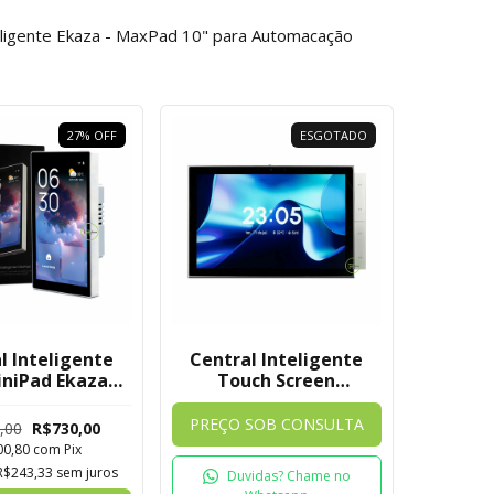
eligente Ekaza - MaxPad 10" para Automacação
27
%
OFF
ESGOTADO
l Inteligente
Central Inteligente
iniPad Ekaza
Touch Screen
Tuya
MaxPad Ekaza 10
Polegadas
PREÇO SOB CONSULTA
,00
R$730,00
00,80
com
Pix
R$243,33
sem juros
Duvidas? Chame no