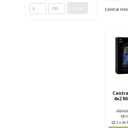
Aplicar
Central Int
Centra
4x2 M
R$999
R$7
3
x de