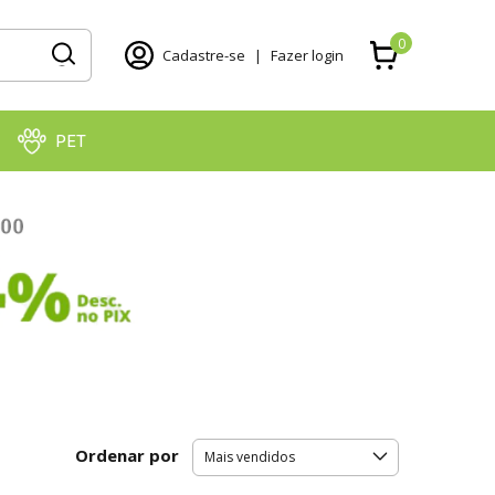
0
Cadastre-se
|
Fazer login
PET
Ordenar por