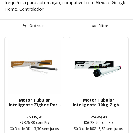
frequência para automação, compatível com Alexa e Google
Home. Controlador
Ordenar
Filtrar
Motor Tubular
Motor Tubular
Inteligente Zigbee Para
Inteligente 30kg Zigbee
Persiana Rolô
Para Veneziana
Novadigital
Novadigital
R$339,90
R$649,90
R$326,30
com
Pix
R$623,90
com
Pix
3
x de
R$113,30
sem juros
3
x de
R$216,63
sem juros