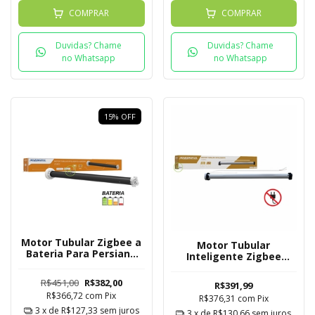
COMPRAR
COMPRAR
Duvidas? Chame
Duvidas? Chame
no Whatsapp
no Whatsapp
15
%
OFF
Motor Tubular Zigbee a
Motor Tubular
Bateria Para Persiana
Inteligente Zigbee
Rolô Novadigital
Ligação Direta Para
Persiana Rolô
R$451,00
R$382,00
R$391,99
Novadigital
R$366,72
com
Pix
R$376,31
com
Pix
3
x de
R$127,33
sem juros
3
x de
R$130,66
sem juros