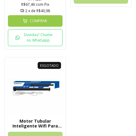
R$67,46
com
Pix
2
x de
R$40,98
COMPRAR
Duvidas? Chame
no Whatsapp
ESGOTADO
Motor Tubular
Inteligente Wifi Para
Persiana Rolô Tuya