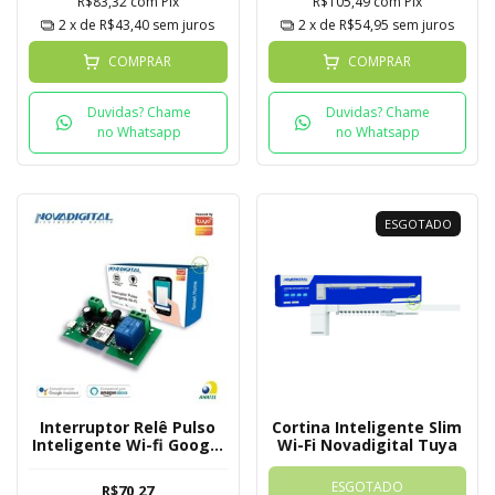
R$83,32
com
Pix
R$105,49
com
Pix
2
x de
R$43,40
sem juros
2
x de
R$54,95
sem juros
COMPRAR
COMPRAR
Duvidas? Chame
Duvidas? Chame
no Whatsapp
no Whatsapp
ESGOTADO
Interruptor Relê Pulso
Cortina Inteligente Slim
Inteligente Wi-fi Google
Wi-Fi Novadigital Tuya
/ Alexa Tuya Nova
Digital
ESGOTADO
R$70,27