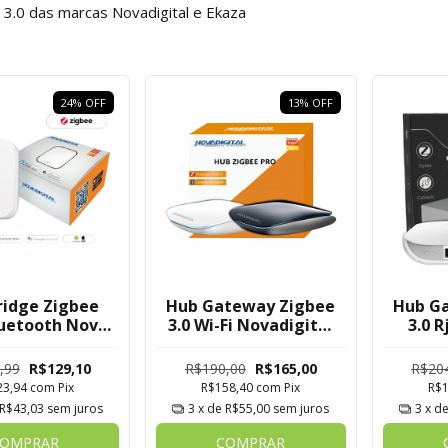
3.0 das marcas Novadigital e Ekaza
24
%
OFF
13
%
OFF
ridge Zigbee
Hub Gateway Zigbee
Hub G
luetooth Nova
3.0 Wi-Fi Novadigital
3.0 
ital Tuya
Tuya
Nova
,99
R$129,10
R$190,00
R$165,00
R$20
23,94
com
Pix
R$158,40
com
Pix
R$
R$43,03
sem juros
3
x de
R$55,00
sem juros
3
x d
OMPRAR
COMPRAR