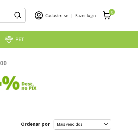
0
Cadastre-se
|
Fazer login
PET
Ordenar por