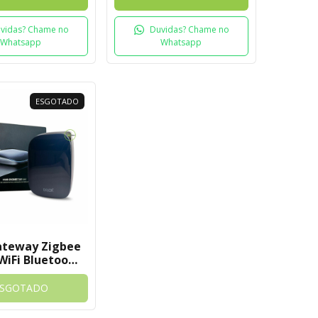
vidas? Chame no
Duvidas? Chame no
Whatsapp
Whatsapp
ESGOTADO
ateway Zigbee
WiFi Bluetooth
EKAT-T3010M
Tuya
ESGOTADO