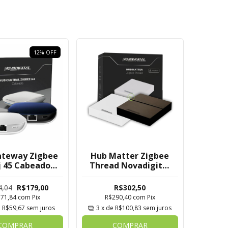
12
%
OFF
ateway Zigbee
Hub Matter Zigbee
Rj 45 Cabeado
Thread Novadigital
digital Mesh
Tuya
Tuya
4,04
R$179,00
R$302,50
171,84
com
Pix
R$290,40
com
Pix
e
R$59,67
sem juros
3
x de
R$100,83
sem juros
COMPRAR
COMPRAR