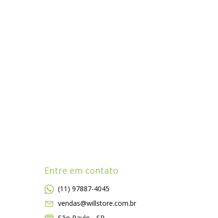
Entre em contato
(11) 97887-4045
vendas@willstore.com.br
São Paulo - SP