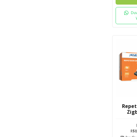
Duv
Repeti
Zigb
No
R$8