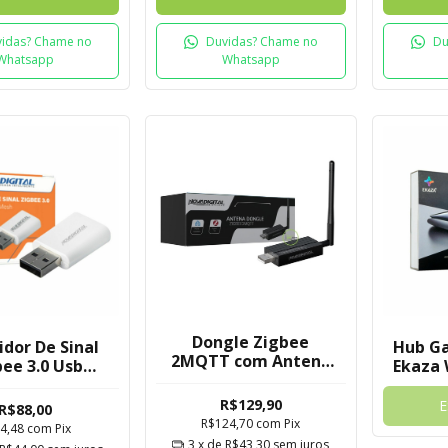
idas? Chame no
Duvidas? Chame no
Du
Whatsapp
Whatsapp
Dongle Zigbee
dor De Sinal
Hub G
2MQTT com Antena
ee 3.0 Usb
Ekaza 
Novadigital
vadigital
BLE 
R$129,90
R$88,00
R$124,70
com
Pix
4,48
com
Pix
3
x de
R$43,30
sem juros