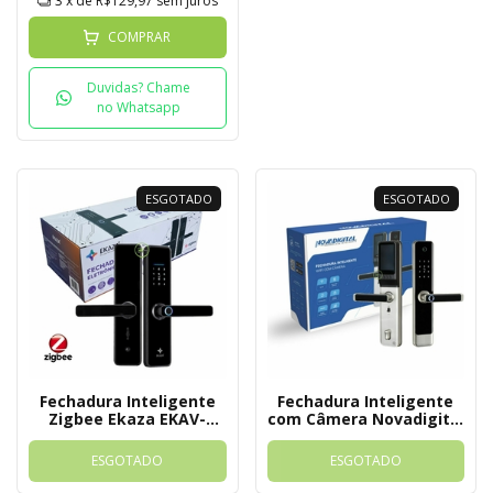
3
x de
R$129,97
sem juros
COMPRAR
Duvidas? Chame
no Whatsapp
ESGOTADO
ESGOTADO
Fechadura Inteligente
Fechadura Inteligente
Zigbee Ekaza EKAV-
com Câmera Novadigital
T229Z - Tuya
SL-06 CAM Tuya
ESGOTADO
ESGOTADO