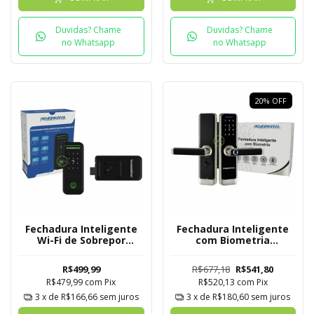
Duvidas? Chame
Duvidas? Chame
no Whatsapp
no Whatsapp
20
%
OFF
Fechadura Inteligente
Fechadura Inteligente
Wi-Fi de Sobrepor
com Biometria
Novadigital Tuya
Novadigital SL-06 Tuya
R$499,99
R$677,18
R$541,80
R$479,99
com
Pix
R$520,13
com
Pix
3
x de
R$166,66
sem juros
3
x de
R$180,60
sem juros