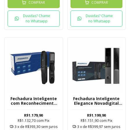
COMPRAR
COMPRAR
Duvidas? Chame
Duvidas? Chame
no Whatsapp
no Whatsapp
Fechadura Inteligente
Fechadura Inteligente
com Reconhecimento
Elegance Novadigital
Facial Novadigital SL-ID
SL-CE Tuya
Tuya
R$1.179,90
R$1.199,90
R$1.132,70
com
Pix
R$1.151,90
com
Pix
3
x de
R$393,30
sem juros
3
x de
R$399,97
sem juros