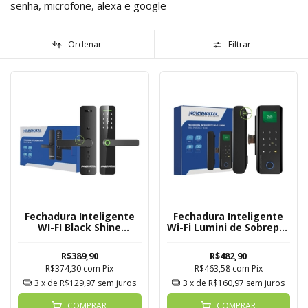
senha, microfone, alexa e google
Ordenar
Filtrar
Fechadura Inteligente
Fechadura Inteligente
WI-FI Black Shine
Wi-Fi Lumini de Sobrepor
Novadigital Tuya
Porta de Vidro
Novadigital Tuya
R$389,90
R$482,90
R$374,30
com
Pix
R$463,58
com
Pix
3
x de
R$129,97
sem juros
3
x de
R$160,97
sem juros
COMPRAR
COMPRAR