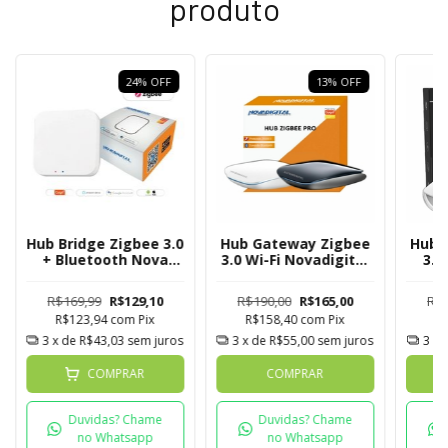
produto
24
%
OFF
13
%
OFF
Hub Bridge Zigbee 3.0
Hub Gateway Zigbee
Hub 
+ Bluetooth Nova
3.0 Wi-Fi Novadigital
3.0
Digital Tuya
Tuya
Nov
R$169,99
R$129,10
R$190,00
R$165,00
R$2
R$123,94
com
Pix
R$158,40
com
Pix
R
3
x de
R$43,03
sem juros
3
x de
R$55,00
sem juros
3
x 
COMPRAR
COMPRAR
Duvidas? Chame
Duvidas? Chame
no Whatsapp
no Whatsapp