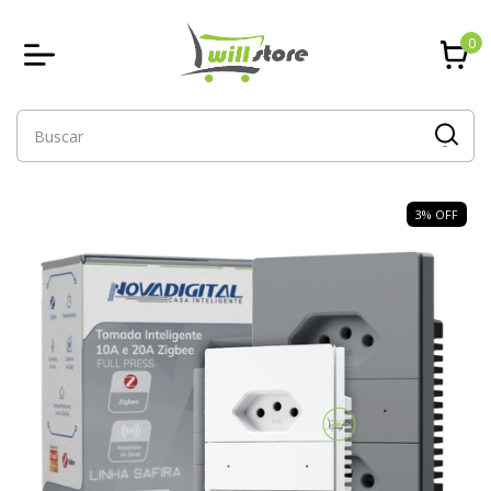
0
3
%
OFF