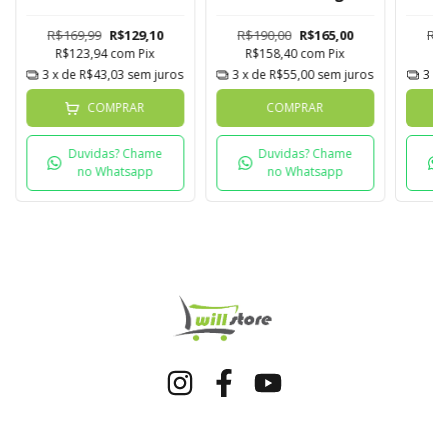
Digital Tuya
Tuya
Nov
R$169,99
R$129,10
R$190,00
R$165,00
R$2
R$123,94
com
Pix
R$158,40
com
Pix
R
3
x de
R$43,03
sem juros
3
x de
R$55,00
sem juros
3
x 
COMPRAR
COMPRAR
Duvidas? Chame
Duvidas? Chame
no Whatsapp
no Whatsapp