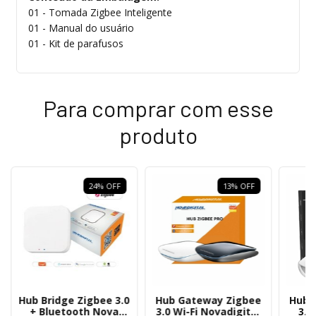
01 - Tomada Zigbee Inteligente
01 - Manual do usuário
01 - Kit de parafusos
Para comprar com esse
produto
24
%
OFF
13
%
OFF
Hub Bridge Zigbee 3.0
Hub Gateway Zigbee
Hub 
+ Bluetooth Nova
3.0 Wi-Fi Novadigital
3.0