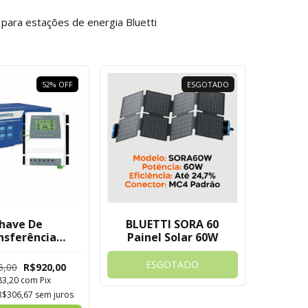
r para estações de energia Bluetti
52
%
OFF
ESGOTADO
have De
BLUETTI SORA 60
nsferência
Painel Solar 60W
mática ATS
d Novadigital
ESGOTADO
5,00
R$920,00
83,20
com
Pix
R$306,67
sem juros