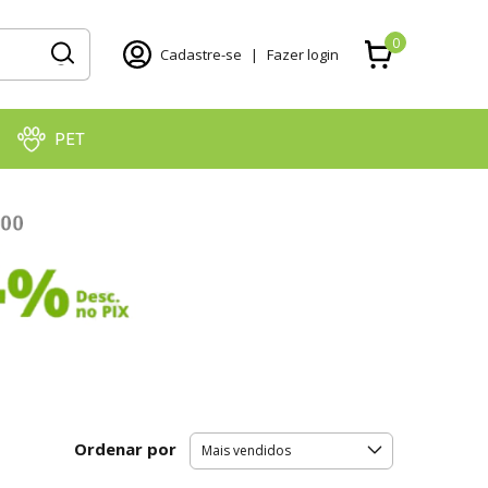
0
Cadastre-se
|
Fazer login
PET
Ordenar por