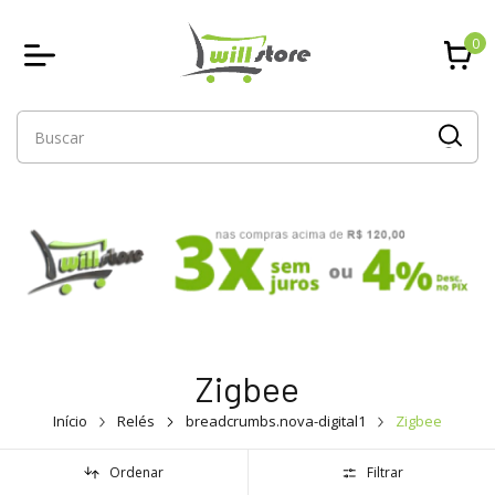
0
Zigbee
Início
Relés
breadcrumbs.nova-digital1
Zigbee
Ordenar
Filtrar