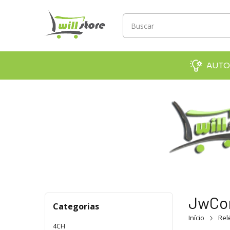
AUTO
JwC
Categorias
Início
Rel
4CH