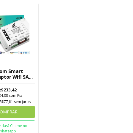
com Smart
uptor Wifi SA-
lexa Google e
Siri
R$233,42
24,08
com
Pix
R$77,81
sem juros
OMPRAR
idas? Chame no
Whatsapp