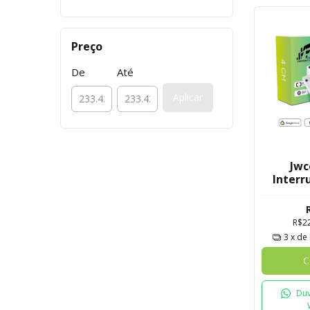
Preço
De
Até
Aplicar
Jw
Interr
4CH - A
R$2
3
x de
C
Duv