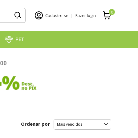
0
Cadastre-se
|
Fazer login
PET
Ordenar por