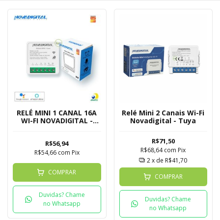
RELÉ MINI 1 CANAL 16A
Relé Mini 2 Canais Wi-Fi
WI-FI NOVADIGITAL -
Novadigital - Tuya
TUYA
R$71,50
R$56,94
R$68,64
com
Pix
R$54,66
com
Pix
2
x de
R$41,70
COMPRAR
COMPRAR
Duvidas? Chame
Duvidas? Chame
no Whatsapp
no Whatsapp