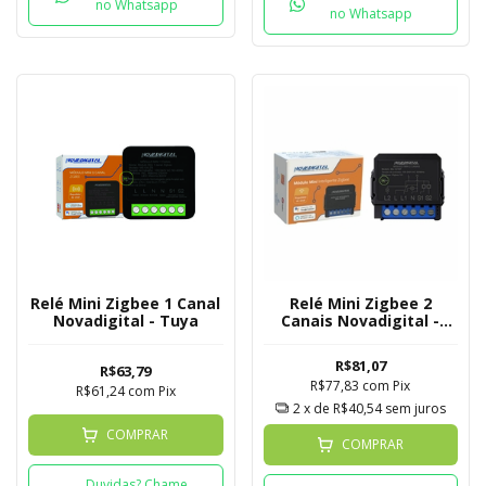
no Whatsapp
no Whatsapp
Relé Mini Zigbee 1 Canal
Relé Mini Zigbee 2
Novadigital - Tuya
Canais Novadigital -
Tuya
R$81,07
R$63,79
R$77,83
com
Pix
R$61,24
com
Pix
2
x de
R$40,54
sem juros
COMPRAR
COMPRAR
Duvidas? Chame