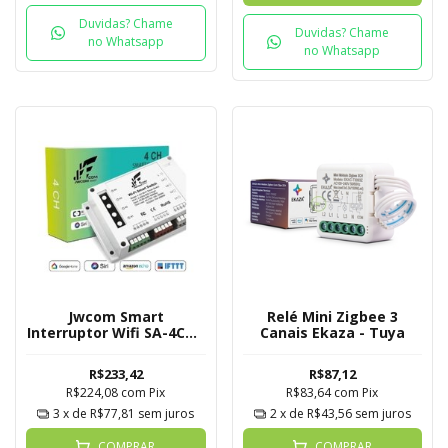
Duvidas? Chame
Duvidas? Chame
no Whatsapp
no Whatsapp
Jwcom Smart
Relé Mini Zigbee 3
Interruptor Wifi SA-4CH -
Canais Ekaza - Tuya
Alexa Google e Siri
R$233,42
R$87,12
R$224,08
com
Pix
R$83,64
com
Pix
3
x de
R$77,81
sem juros
2
x de
R$43,56
sem juros
COMPRAR
COMPRAR