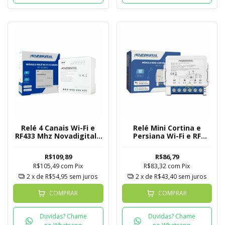
Relé 4 Canais Wi-Fi e
Relé Mini Cortina e
RF433 Mhz Novadigital -
Persiana Wi-Fi e RF
Tuya
433Mhz Novadigital
Tuya
R$109,89
R$86,79
R$105,49
com
Pix
R$83,32
com
Pix
2
x de
R$54,95
sem juros
2
x de
R$43,40
sem juros
COMPRAR
COMPRAR
Duvidas? Chame
Duvidas? Chame