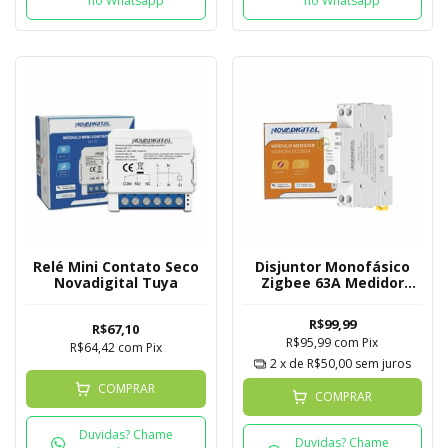
no Whatsapp
no Whatsapp
Relé Mini Contato Seco
Disjuntor Monofásico
Novadigital Tuya
Zigbee 63A Medidor
Novadigital
R$99,99
R$67,10
R$95,99
com
Pix
R$64,42
com
Pix
2
x de
R$50,00
sem juros
COMPRAR
COMPRAR
Duvidas? Chame
Duvidas? Chame