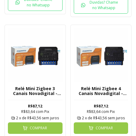
Duvidas? Chame
no Whatsapp
no Whatsapp
Relé Mini Zigbee 3
Relé Mini Zigbee 4
Canais Novadigital -
Canais Novadigital -
Tuya
Tuya
R$87,12
R$87,12
R$83,64
com
Pix
R$83,64
com
Pix
2
x de
R$43,56
sem juros
2
x de
R$43,56
sem juros
COMPRAR
COMPRAR