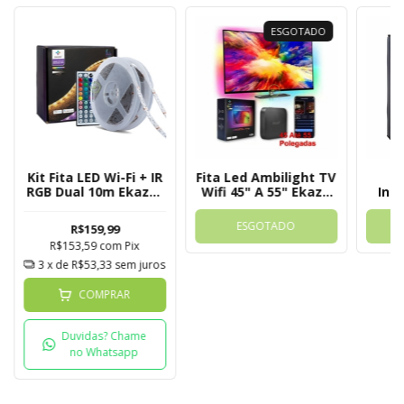
ESGOTADO
Kit Fita LED Wi-Fi + IR
Fita Led Ambilight TV
K
RGB Dual 10m Ekaza-
Wifi 45" A 55" Ekaza
Int
Tuya
EKCL-T3601-2 Tuya
Col
ESGOTADO
R$159,99
R$153,59
com
Pix
3
x de
R$53,33
sem juros
COMPRAR
Duvidas? Chame
no Whatsapp