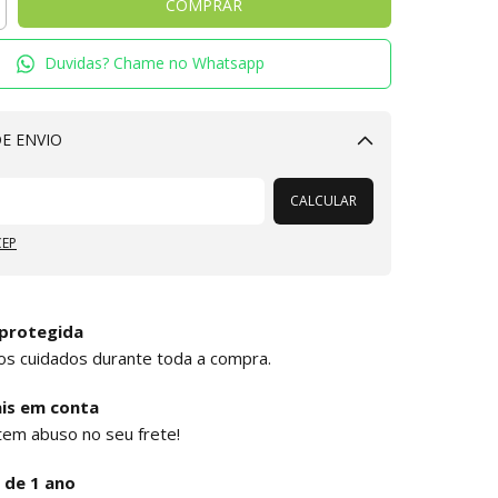
Duvidas? Chame no Whatsapp
E ENVIO
Alterar CEP
CALCULAR
CEP
protegida
os cuidados durante toda a compra.
is em conta
tem abuso no seu frete!
 de 1 ano