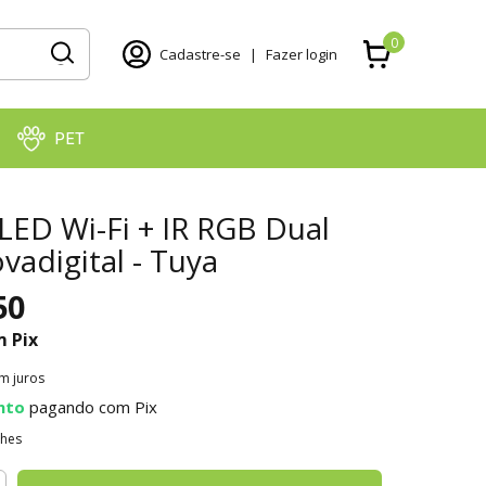
0
Cadastre-se
|
Fazer login
PET
a LED Wi-Fi + IR RGB Dual
adigital - Tuya
50
m
Pix
m juros
nto
pagando com Pix
lhes