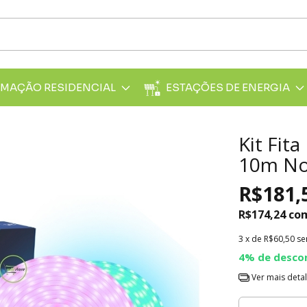
MAÇÃO RESIDENCIAL
ESTAÇÕES DE ENERGIA
Kit Fit
10m Nov
R$181,
R$174,24
co
3
x de
R$60,50
se
4% de desco
Ver mais deta