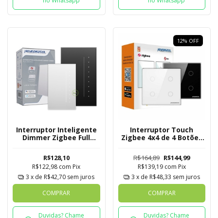
no Whatsapp
no Whatsapp
12
%
OFF
Interruptor Inteligente
Interruptor Touch
Dimmer Zigbee Full
Zigbee 4x4 de 4 Botões
Switch
Mesh
R$128,10
R$164,89
R$144,99
R$122,98
com
Pix
R$139,19
com
Pix
3
x de
R$42,70
sem juros
3
x de
R$48,33
sem juros
COMPRAR
COMPRAR
Duvidas? Chame
Duvidas? Chame