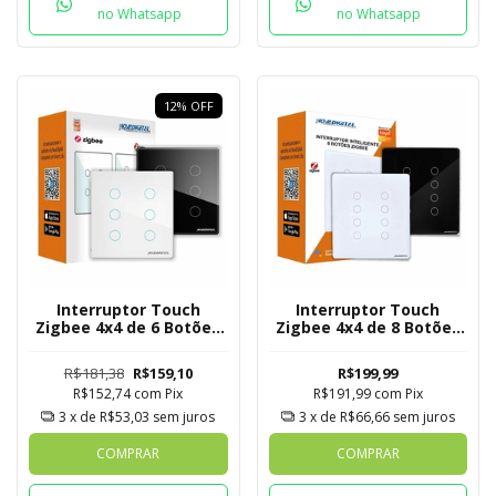
no Whatsapp
no Whatsapp
12
%
OFF
Interruptor Touch
Interruptor Touch
Zigbee 4x4 de 6 Botões
Zigbee 4x4 de 8 Botões
Mesh
Mesh
R$181,38
R$159,10
R$199,99
R$152,74
com
Pix
R$191,99
com
Pix
3
x de
R$53,03
sem juros
3
x de
R$66,66
sem juros
COMPRAR
COMPRAR