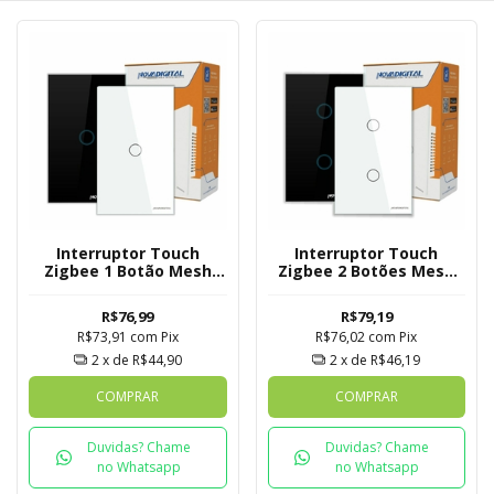
Interruptor Touch
Interruptor Touch
Zigbee 1 Botão Mesh
Zigbee 2 Botões Mesh
Novadigital Tuya
Novadigital Tuya
R$76,99
R$79,19
R$73,91
com
Pix
R$76,02
com
Pix
2
x de
R$44,90
2
x de
R$46,19
COMPRAR
COMPRAR
Duvidas? Chame
Duvidas? Chame
no Whatsapp
no Whatsapp