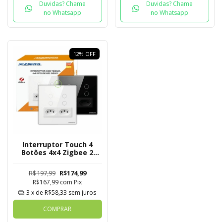
Duvidas? Chame
Duvidas? Chame
no Whatsapp
no Whatsapp
12
%
OFF
Interruptor Touch 4
Botões 4x4 Zigbee 2
Tomadas Nova Digital
R$197,99
R$174,99
R$167,99
com
Pix
3
x de
R$58,33
sem juros
COMPRAR