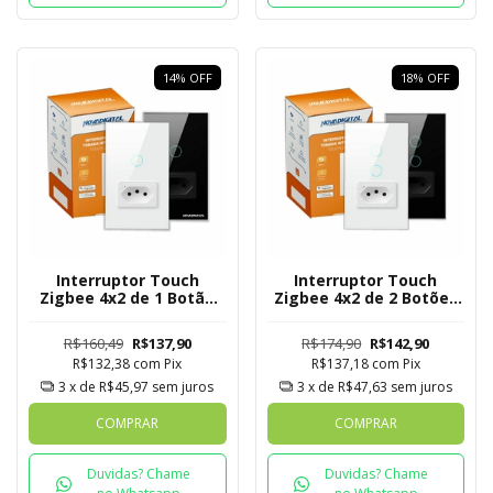
14
%
OFF
18
%
OFF
Interruptor Touch
Interruptor Touch
Zigbee 4x2 de 1 Botão
Zigbee 4x2 de 2 Botões
com Tomada Mesh
com Tomada Mesh
R$160,49
R$137,90
R$174,90
R$142,90
R$132,38
com
Pix
R$137,18
com
Pix
3
x de
R$45,97
sem juros
3
x de
R$47,63
sem juros
COMPRAR
COMPRAR
Duvidas? Chame
Duvidas? Chame