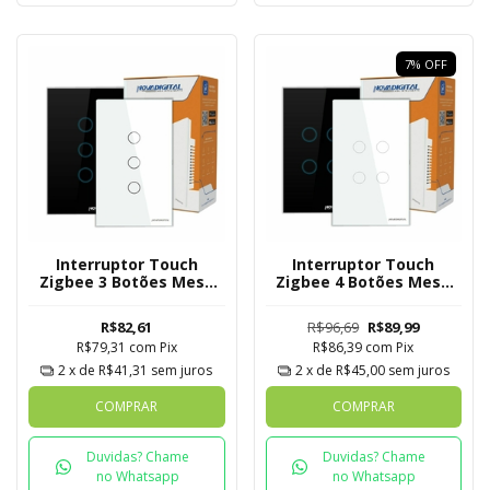
7
%
OFF
Interruptor Touch
Interruptor Touch
Zigbee 3 Botões Mesh
Zigbee 4 Botões Mesh
Novadigital Tuya
Novadigital Tuya
R$82,61
R$96,69
R$89,99
R$79,31
com
Pix
R$86,39
com
Pix
2
x de
R$41,31
sem juros
2
x de
R$45,00
sem juros
COMPRAR
COMPRAR
Duvidas? Chame
Duvidas? Chame
no Whatsapp
no Whatsapp