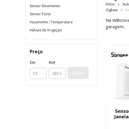
Início
Au
Sensor Movimento
Zigbee
b
Sensor Porta
Na Willstor
Vazamento / Temperatura
garagem...
Válvula de Irrigação
Preço
De
Até
Aplicar
Senso
Janela
Wif