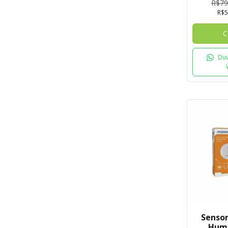
R$79
R$5
C
Duv
Sensor
Hum