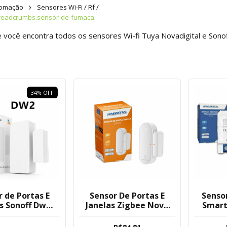
tomação
Sensores Wi-Fi / Rf /
readcrumbs.sensor-de-fumaca
e você encontra todos os sensores Wi-fi Tuya Novadigital e Sono
34
%
OFF
r de Portas E
Sensor De Portas E
Senso
s Sonoff Dw2
Janelas Zigbee Nova
Smart
i P/ Alexa
Digital Tuya SPJZ01
Nova 