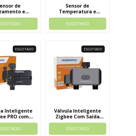
ensor de
Sensor de
zamento e
Temperatura e
dação Zigbee
Umidade ZigBee
digital Tuya
Com Display
ESGOTADO
ESGOTADO
Novadigital - Tuya
ESGOTADO
ESGOTADO
la Inteligente
Válvula Inteligente
bee PRO com
Zigbee Com Saída
or de Consumo
Dupla Novadigital
digital Tuya
Tuya
ESGOTADO
ESGOTADO