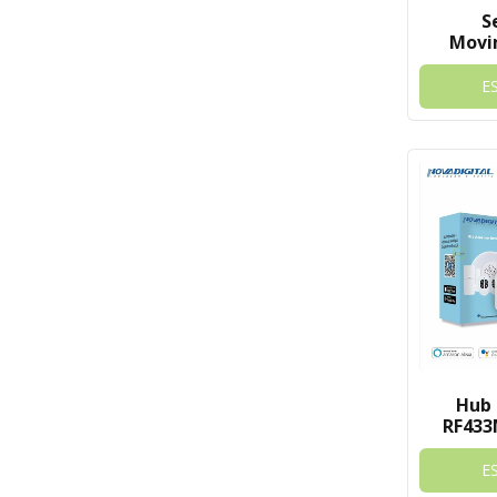
S
Movi
Nova D
E
Hub 
RF433
Alarme
E