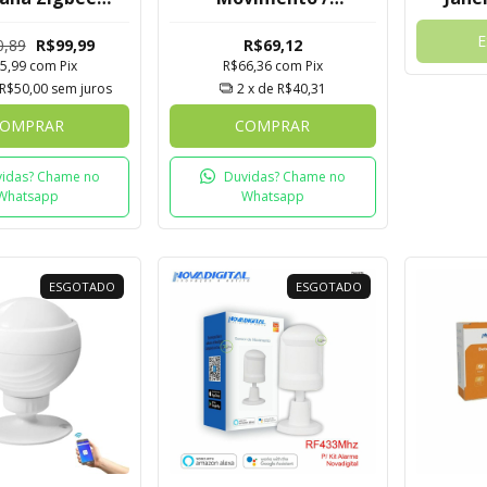
mWave
Presença Zigbee 3.0
Para K
igital Tuya
Novadigital Tuya
Di
0,89
R$99,99
R$69,12
5,99
com
Pix
R$66,36
com
Pix
R$50,00
sem juros
2
x de
R$40,31
OMPRAR
COMPRAR
idas? Chame no
Duvidas? Chame no
Whatsapp
Whatsapp
ESGOTADO
ESGOTADO