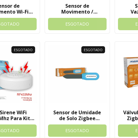
ensor de
Sensor de
S
mento Wi-Fi
Movimento /
Va
igital - Tuya
Presença RF 433Mhz
Inun
Para Kit Alarme
Nova
SGOTADO
ESGOTADO
Novadigital Tuya
ESGOTADO
ESGOTADO
Sirene WiFi
Sensor de Umidade
Válvu
Mhz Para Kit
de Solo Zigbee
Zig
 Novadigital
Novadigital Tuya
Medid
Tuya
Nova
SGOTADO
ESGOTADO