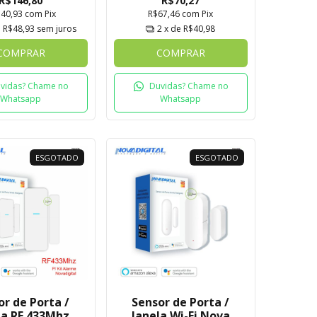
R$146,80
R$70,27
140,93
com
Pix
R$67,46
com
Pix
e
R$48,93
sem juros
2
x de
R$40,98
COMPRAR
COMPRAR
vidas? Chame no
Duvidas? Chame no
Whatsapp
Whatsapp
ESGOTADO
ESGOTADO
or de Porta /
Sensor de Porta /
la RF 433Mhz
Janela Wi-Fi Nova