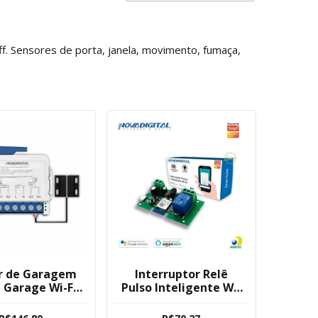
ff. Sensores de porta, janela, movimento, fumaça,
r de Garagem
Interruptor Relê
 Garage Wi-Fi
Pulso Inteligente Wi-
Digital - Tuya
fi Google / Alexa
Tuya Nova Digital