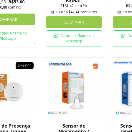
R$84,81
,95
R$53,00
R$81,42
com
Pix
R$
0,88
com
Pix
2
x de
R$42,41
sem juros
3
x d
OMPRAR
COMPRAR
idas? Chame no
Duvidas? Chame no
Du
Whatsapp
Whatsapp
24
%
OFF
 de Presença
Sensor de
Sens
ana Zigbee
Movimento /
Jane